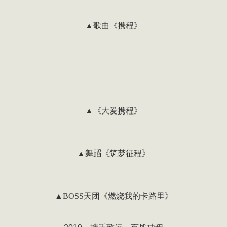
▲歌曲《携程》
▲《大爱携程》
▲舞蹈《筑梦征程》
▲BOSS天团《燃烧我的卡路里》