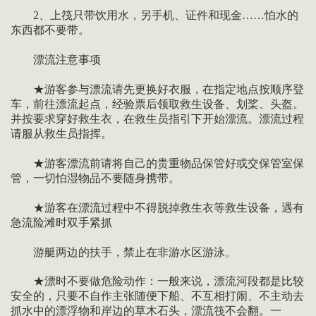
2、上筏只带饮用水，另手机、证件和现金……怕水的
东西都不要带。
漂流注意事项
★游客参与漂流请先更换好衣服，在指定地点按顺序登
车，前往漂流起点，经验票后领取救生设备、划桨、头盔。
并按要求穿好救生衣，在救生员指引下开始漂流。漂流过程
请服从救生员指挥。
★游客漂流前请将自己的贵重物品保管好或交保管室保
管，一切怕湿物品不要随身携带。
★游客在漂流过程中不得脱掉救生衣等救生设备，遇有
急流险滩时双手紧抓
游艇两边的扶手，禁止在非游水区游泳。
★漂时不要做危险动作：一般来说，漂流河段都是比较
安全的，只要不自作主张随便下船、不互相打闹、不主动去
抓水中的漂浮物和岸边的草木石头，漂流筏不会翻。一