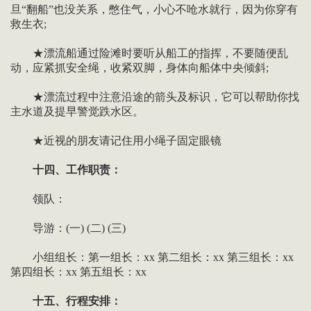
旦“翻船”也没关系，憋住气，小心不呛水就行，因为你穿有
救生衣;
★漂流船通过险滩时要听从船工的指挥，不要随便乱
动，应紧抓安全绳，收紧双脚，身体向船体中央倾斜;
★漂流过程中注意沿途的箭头及标识，它可以帮助你找
主水道及提早警觉跌水区。
★近视的朋友请记住用小绳子固定眼镜
十四、工作职责：
领队：
导游：(一) (二) (三)
小组组长：第一组长：xx 第二组长：xx 第三组长：xx
第四组长：xx 第五组长：xx
十五、行程安排：