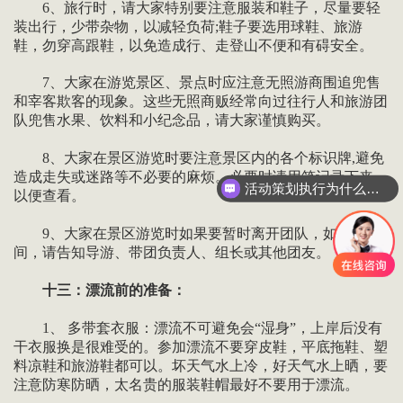
6、旅行时，请大家特别要注意服装和鞋子，尽量要轻
装出行，少带杂物，以减轻负荷;鞋子要选用球鞋、旅游
鞋，勿穿高跟鞋，以免造成行、走登山不便和有碍安全。
7、大家在游览景区、景点时应注意无照游商围追兜售
和宰客欺客的现象。这些无照商贩经常向过往行人和旅游团
队兜售水果、饮料和小纪念品，请大家谨慎购买。
8、大家在景区游览时要注意景区内的各个标识牌,避免
造成走失或迷路等不必要的麻烦。必要时请用笔记录下来，
活动策划执行为什么要选善达？
以便查看。
9、大家在景区游览时如果要暂时离开团队，如去洗手
间，请告知导游、带团负责人、组长或其他团友。
十三：漂流前的准备：
1、 多带套衣服：漂流不可避免会“湿身”，上岸后没有
干衣服换是很难受的。参加漂流不要穿皮鞋，平底拖鞋、塑
料凉鞋和旅游鞋都可以。坏天气水上冷，好天气水上晒，要
注意防寒防晒，太名贵的服装鞋帽最好不要用于漂流。