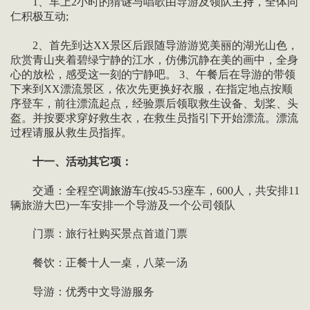
1、车上2小时的猜谜与唱歌由导游及领队
主持
，全体同
仁积极互动;
2、首先到达XX景区后跟随导游游览美丽的湖光山色，
欣赏青山夹着碧绿宁静的江水，仿佛沉静在美的画中，全身
心的放松，感受这一刻的宁静吧。 3、午餐后在导游的带领
下来到XX漂流景区，依次先更换好衣服，在指定地点按顺
序登车，前往漂流起点，经验票后领取救生设备、划桨、头
盔。并按要求穿好救生衣，在救生员指引下开始漂流。漂流
过程请服从救生员指挥。
十一、活动其它项：
交通：全程空调
旅游
车(按45-53座车，600人，共安排11
辆旅游大巴)一车安排一个导游及一个公司领队
门票：旅行社购买景点首道门票
餐饮：正餐十人一桌，八菜一汤
导游：优秀中文导游服务