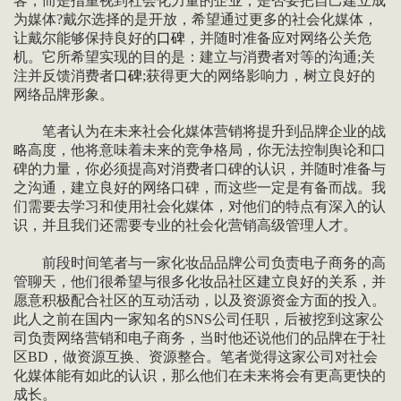
客，而是指重视到社会化力量的企业，是否要把自己建立成
为媒体?戴尔选择的是开放，希望通过更多的社会化媒体，
让戴尔能够保持良好的
口碑
，并随时准备应对网络公关危
机。它所希望实现的目的是：建立与消费者对等的沟通;关
注并反馈消费者
口碑
;获得更大的网络影响力，树立良好的
网络品牌形象。
笔者认为在未来社会化媒体营销将提升到品牌企业的战
略高度，他将意味着未来的竞争格局，你无法控制舆论和口
碑的力量，你必须提高对消费者口碑的认识，并随时准备与
之沟通，建立良好的网络口碑，而这些一定是有备而战。我
们需要去学习和使用社会化媒体，对他们的特点有深入的认
识，并且我们还需要专业的社会化营销高级管理人才。
前段时间笔者与一家化妆品品牌公司负责电子商务的高
管聊天，他们很希望与很多化妆品社区建立良好的关系，并
愿意积极配合社区的互动活动，以及资源资金方面的投入。
此人之前在国内一家知名的SNS公司任职，后被挖到这家公
司负责网络营销和电子商务，当时他还说他们的品牌在于社
区BD，做资源互换、资源整合。笔者觉得这家公司对社会
化媒体能有如此的认识，那么他们在未来将会有更高更快的
成长。