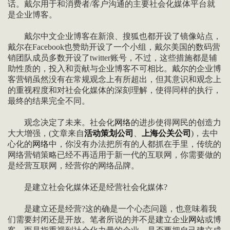
话。戴尔用于和消费者/客户沟通的主要社会化媒体平台就
是企业博客。
戴尔中文企业博客在新浪、搜狐也都开设了镜像站点，
戴尔在Facebook也赞助开设了一个小组，戴尔美国的数码营
销团队成员多数开设了twitter账号，不过，这些措施都是辅
助性质的，投入和贡献与企业博客不可相比。戴尔的企业博
客营销虽然没有在常规观念上有所超出，但其意识和观念上
的重视程度和对社会化媒体的深刻理解，使得同样的执行，
最终的结果完全不同。
观念决定了未来。社会化
网络
的进步使得网民的创造力
大大增强，(文章来自
活动策划公司
、
上海公关公司
)，去中
心化的
网络
中，你没有办法把所有的人都抓在手里，传统的
网络营销策略已经不再适用于新一代的互联网，你需要做的
是经营互联网，经营你的网络品牌。
是建立社会化媒体还是经营社会化媒体?
是建立还是经营?这的确是一个心态问题，也意味着我
们需要封闭还是开放。笔者所说的并不是建立企业
网站
或博