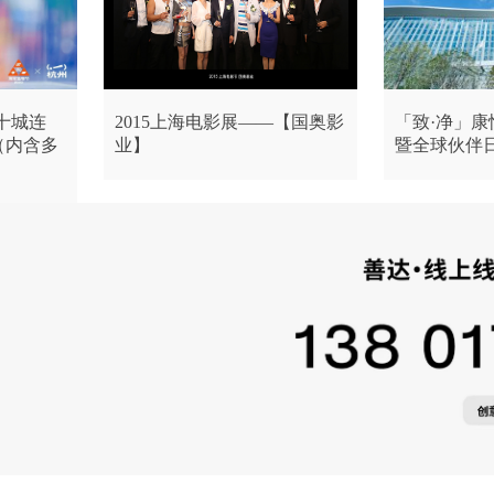
次十城连
2015上海电影展——【国奥影
「致·净」
（内含多
业】
暨全球伙伴