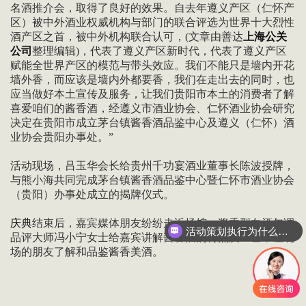
名酒推介会，取得了良好的效果。自去年遵义产区（仁怀产
区）被中外酒业权威机构与部门的联合评选为世界十大烈性
酒产区之首，被中外机构联合认可，(文章由善达
上海公关
公司
整理编辑)，代表了遵义产区新时代，代表了遵义产区
赋能全世界产区的模范与带头效应。我们不能只是墙内开花
墙外香，而应该是墙内外都要香，我们在走出去的同时，也
应当做好本土宣传及服务，让我们贵阳市本土的消费者了解
喜爱咱们的酱香酒，经遵义市酒业协会、仁怀酒业协会研究
决定在贵阳市成立茅台镇酱香酒品鉴中心及遵义（仁怀）酒
业协会贵阳办事处。”
活动现场，吕玉华会长给贵州千功宴酒业董事长陈波授牌，
与熊小海共同完成茅台镇酱香酒品鉴中心暨仁怀市酒业协会
（贵阳）办事处成立的揭牌仪式。
庆典
结束后，嘉宾媒体朋友纷纷走近场馆，酱香型白酒勾调
活动策划执行为什么要选善达？
品评大师冯小宁女士给嘉宾讲解酱香酒的特点及工艺，让现
场的朋友了解和品鉴酱香美酒。