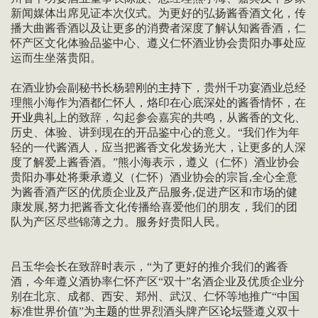
新闻媒体出席见证本次仪式。为更好的弘扬酱香酒文化，传
播大曲酱香酒以及让更多的消费者深度了解认知酱香酒，仁
怀产区文化体验品鉴中心、遵义仁怀酒业协会贵阳办事处应
运而生坐落贵阳。
在酒业协会副秘书长杨碧刚的
主持
下，贵州千功宴酒业总经
理熊小海作为酒都仁怀人，烙印在心底深处的酱香情怀，在
开业
典礼上的致辞，勾起参会嘉宾的共鸣，从酱香的文化、
历史、体验、讲到现在的开品鉴中心的意义。“我们作为年
轻的一代酱酒人，应当把酱香文化发扬光大，让更多的人深
度了解爱上酱香酒。”熊小海表示，遵义（仁怀）酒业协会
贵阳办事处将秉承遵义（仁怀）酒业协会的宗旨,全心全意
为酱香酒产区的优质企业及产品服务,促进产区和市场的健
康发展,努力把酱香文化传播给喜爱他们的朋友，我们的团
队为产区尽些锦薄之力。服务好贵阳人民。
吕玉华会长在致辞时表示，“为了更好的推介我们的酱香
酒，今年遵义酒协率仁怀产区“双十”名酒企业及优质企业分
别在北京、成都、西安、郑州、武汉、仁怀等地推广“中国
标准世界价值”为
主题
的世界烈酒头牌产区
论坛
暨遵义双十