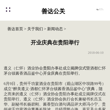
善达公关
善达首页
>
关于我们
>
新闻动态
>
开业庆典在贵阳举行
2018-06-10
遵义（仁怀）酒业协会
贵阳
办事处成立
揭牌仪式
暨酒都仁怀
茅台镇酱香酒品鉴中心
开业庆典
在贵阳
举行
。
6月9日，贵州千功宴酒业在贵阳市（观山湖区中坝路99号）
成立“醉美遵义·酒都仁怀茅台镇酱香酒品鉴中心”
庆典
，随
之而来的遵义（仁怀）酒业协会贵阳办事处成立揭牌仪式在
贵阳举行。遵义（仁怀）酒业协会执行会长兼秘书长吕玉
华、副秘书长杨碧刚、酱香型白酒勾调品评大师冯小宁、贵
州省千功宴酒业董事长陈波、总经理熊小海、嘉宾及十多家