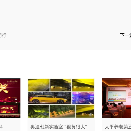
同行
下一
料
奥迪创新实验室 “很黄很大”
太平养老第