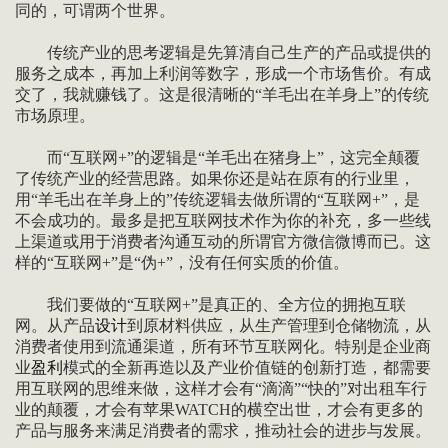
同的，可谓两个世界。
传统产业的思考逻辑是先算清自己生产的产品或提供的
服务之成本，再加上利润等数字，形成一个市场售价。有成
交了，我就赚钱了。这是很清晰的“羊毛出在羊身上”的传统
市场原理。
而“互联网+”的逻辑是“羊毛出在猪身上”，这完全颠覆
了传统产业的经营思路。如果你还是站在原有的行业里，
用“羊毛出在羊身上的”传统逻辑去做所谓的“互联网+”，是
不会成功的。最多是把互联网技术作为你的补充，多一些线
上渠道或用于消费者沟通互动的所谓官方微信微博而已。这
样的“互联网+”是“伪+”，没有任何实质的价值。
我们要做的“互联网+”是真正的、全方位的拥抱互联
网。从产品
设计
到原材料供应，从生产管理到仓储物流，从
消费者使用到流通渠道，所有环节互联网化。特别是企业商
业
盈利
模式的全新再造以及产业价值链的创新打造，都需要
用互联网的思维来做，这样才会有“滴滴”“快的”对出租车行
业的颠覆，才会有苹果WATCH的横空出世，才会有更多的
产品与服务来满足消费者的需求，推动社会的进步与发展。