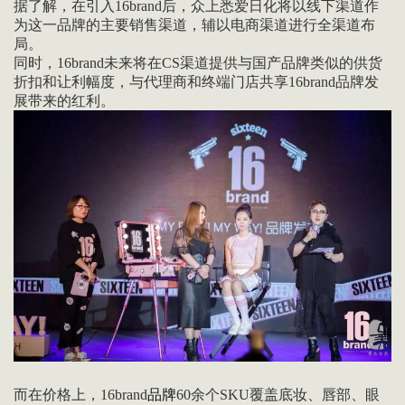
据了解，在引入16brand后，众上悉爱日化将以线下渠道作
为这一品牌的主要销售渠道，辅以电商渠道进行全渠道布
局。
同时，16brand未来将在CS渠道提供与国产品牌类似的供货
折扣和让利幅度，与代理商和终端门店共享16brand品牌发
展带来的红利。
而在价格上，16brand
品牌
60余个SKU覆盖底妆、唇部、眼