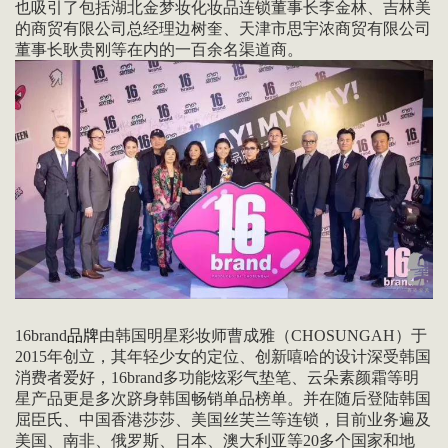
也吸引了包括湖北金梦妆化妆品连锁董事长李金林、吉林美
的商贸有限公司总经理边树奎、天津市思宇浓商贸有限公司
董事长耿贵刚等在内的一百余名渠道商。
16brand
品牌
由韩国明星彩妆师曹成雅（CHOSUNGAH）于
2015年创立，其年轻少女的定位、创新嘻哈的设计深受韩国
消费者爱好，16brand多功能炫彩气垫笔、云朵素颜霜等明
星产品更是多次跻身韩国畅销单品榜单。并在随后登陆韩国
屈臣氏、中国香港莎莎、美国丝芙兰等连锁，目前业务遍及
美国、南非、俄罗斯、日本、澳大利亚等20多个国家和地