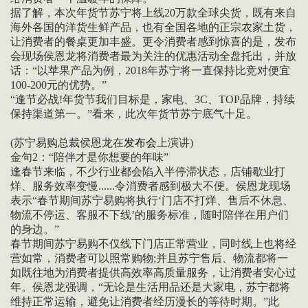
据了解，本次年货节苏宁将上线20万款全球尖货，既有来自
海外各国的洋货生鲜产品，也有全国各地的正宗农家土货，
让消费者的餐桌更加丰盛。更令消费者感到惊喜的是，发布
会现场侯恩龙将消费者最为关注的优惠活动全盘托出，并放
话：“以苹果产品为例，2018年苏宁将一直保持比竞对便宜
100-200元的优势。”
“逢节必战!年货节我们目标是，家电、3C、TOP品牌，持续
保持渠道第一。”看来，此次年货节苏宁底气十足。
(苏宁易购总裁侯恩龙在
发布会
上演讲)
金句2：“陪伴才是你想要的年味”
逢春节来临，不少行业都会陷入半停滞状态，店铺歇业打
烊、服务效率变慢......令消费者感到极大不便。侯恩龙现场
表示“春节期间苏宁易购将执行‘门店不打烊、售后不休息、
物流不停运、客服不下线’的服务标准，随时陪伴在用户们
的身边。”
春节期间苏宁易购不仅线下门店正常营业，同时线上也将经
营如常，消费者可以照常购物;并且苏宁售后、物流都将一
如既往地为消费者提供高效率高质量服务，让消费者安心过
年。侯恩龙强调，“无论是生活用品还是大家电，苏宁都将
维持正常运输，避免让消费者经历漫长的等待时期。”此