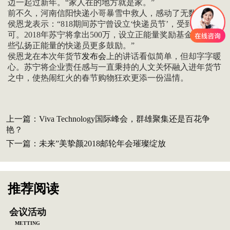
边一起过新年。“家人在的地方就是家。”
前不久，河南信阳快递小哥暴雪中救人，感动了无数网友。
侯恩龙表示：“818期间苏宁曾设立‘快递员节’，受到广泛认
可。2018年苏宁将拿出500万，设立正能量奖励基金，给那
些弘扬正能量的快递员更多鼓励。”
侯恩龙在本次年货节
发布会
上的讲话看似简单，但却字字暖
心。苏宁将企业责任感与一直秉持的人文关怀融入进年货节
之中，使热闹红火的春节购物狂欢更添一份温情。
上一篇：
Viva Technology国际峰会，群雄聚集还是百花争
艳？
下一篇：
未来”美挚颜2018邮轮年会璀璨绽放
推荐阅读
会议活动
METTING