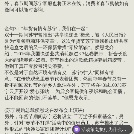
外，春节期间苏宁客服也将正常在线，消费者春节购物如有
疑问可以随时咨询。
金句3：“年货有情有苏宁，我们在一起”
双十一期间苏宁曾推出“共享快递盒”概念，被《人民日报》
誉为“引领电商环保变革”。这次年货节苏宁重磅推出继共享
快递盒之后的又一环保新举措“零胶纸箱”。侯恩龙介
绍，“2016年我国快递业共消耗超过3.3亿卷胶带，折合长度
大约能绕赤道425圈。苏宁推出的这款纸箱摒弃封箱胶带，
做到了真正零胶带污染浪费。”
不仅是对于自然环境有情有义，苏宁对“人”同样有情
意。“在传统观念里春节代表着团聚，然而每年春节总有一
批不能回家过节的异乡人飘泊在外，苏宁将在43城100加苏
宁云店开设‘爱心驿站’，为异乡客提供年夜饭和晚会直播，
让不能回家的他们不落单。”侯恩龙表示。
(苏宁易购总裁侯恩龙在
发布会
上演讲)
另外，年货节期间苏宁还将设立“千万游子归家基金”，另
外，针对“春节不打烊”活动中的值班员工，苏宁推出了另一
种形式的“快递员家庭团聚计划”，将值班员工的家人接到身
活动策划执行为什么要选善达？