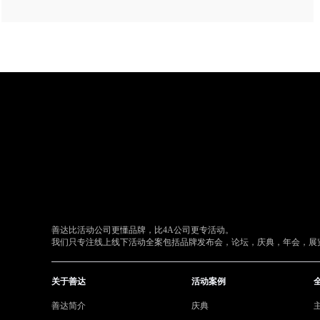
善达比活动公司更懂品牌，比4A公司更专活动。
我们只专注线上线下活动全案包括品牌发布会，论坛，庆典，年会，展览
关于善达
活动案例
善达简介
庆典