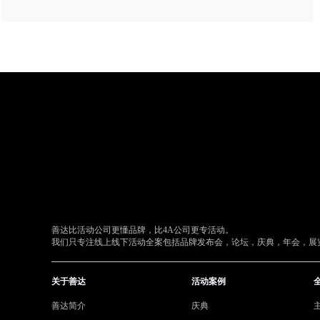
善达比活动公司更懂品牌，比4A公司更专活动。
我们只专注线上线下活动全案包括品牌发布会，论坛，庆典，年会，展览
关于善达
活动案例
善达简介
庆典