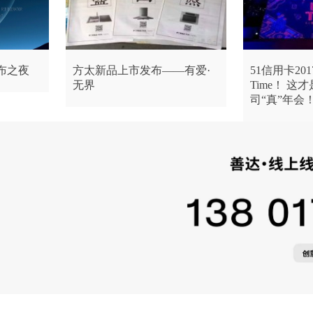
发布之夜
方太新品上市发布——有爱·
51信用卡201
无界
Time！ 这
司“真”年会