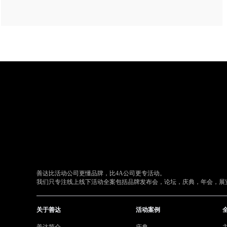
善达比活动公司更懂品牌，比4A公司更专活动。
我们只专注线上线下活动全案包括品牌发布会，论坛，庆典，年会，展览
关于善达
活动案例
善达简介
庆典