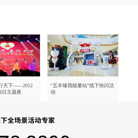
行天下——2012
“五丰臻我能量站”线下快闪活
病日主题夜
动