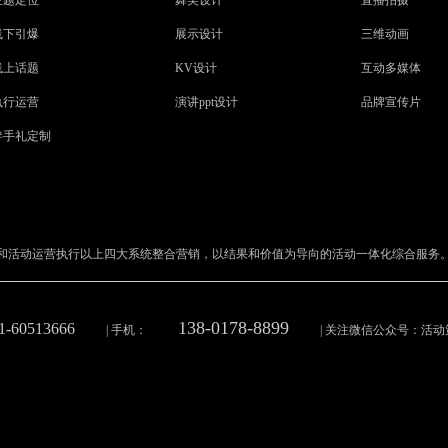
线下引爆
展示设计
三维动画
线上话题
KV设计
互动多媒体
执行运营
演讲ppt设计
品牌宣传片
伴手礼定制
和活动运营执行以上四大系统整合营销，以结果和价值为导向的活动一体化综合服务
138-0178-8899
1-60513666
| 手机：
| 关注微信公众号：活