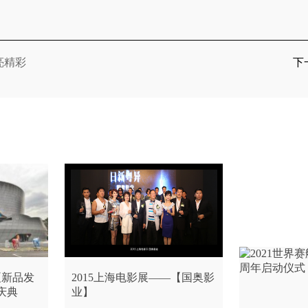
亮精彩
下
6春夏新品发
2015上海电影展——【国奥影
庆典
业】