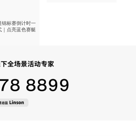
赛艇锦标赛倒计时一
式｜点亮蓝色赛艇