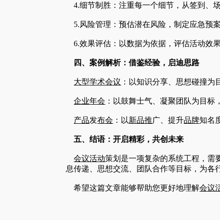
4.细节制胜：注重每一个细节，从签到、
5.风险管理：预估潜在风险，制定应急预
6.效果评估：以数据为依据，评估活动效
四、案例解析：借鉴经验，启迪思路
大型
学术会议
：以知识分享、思想碰撞为
企业
年会
：以鼓舞士气、凝聚团队为目标
产品
发
布会
：以
新品推
广、提升
品牌
知名
五、结语：开启精彩，共创未来
会议活动
策划是一项复杂的系统工程，需
息传递、思想交流、团队合作等目标，为各
希望这篇文章能够帮助您更好地理解
会议