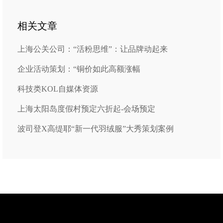
相关文章
上海公关公司：“活粉思维”：让品牌动起来
企业活动策划：“铜价如此高额涨幅
科技类KOL自媒体资源
上海太阳岛度假村预定六折起-会场预定
波司登X高缇耶“新一代羽绒服”大秀策划案例