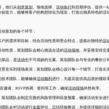
导，他们从
创意策划
、场地选择、
活动执行
到后期评估，提供一
的创造力，能够将客户的构想转化为现实，打造出独具特色的活
活动策划的各个环节：
户的需求和目标，结合活动性质和受众特点，提炼出独特的
活
动性质，策划团队会精心挑选合适的
活动场地
，并妥善安排交
的菜品，是
活动中
不可或缺的元素。策划团队会与专业的餐饮公
景音乐到现场表演，策划团队会精心设计每一个细节，打造出
的技术团队，能够确保
活动顺利
进行，为嘉宾提供高品质的视听
宾邀请、RSVP协调、签到等工作，确保
活动现场
井然有序。
策划团队会制定完善的风险管理和应急预案，确保活动安全进
划团队会对活动进行
全面
评估，总结经验教训，并提供详细的活