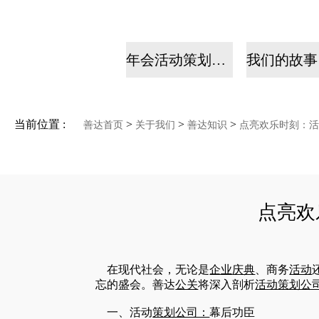
年会活动策划公司
当前位置 :
>
>
>
善达首页
关于我们
善达知识
点亮欢乐时刻：活
点亮欢
在现代社会，无论是
企业
庆典
、商务
活动
忘的盛会。善达
公关
将深入剖析
活动
策划公
一、活动
策划公司：
幕后功臣