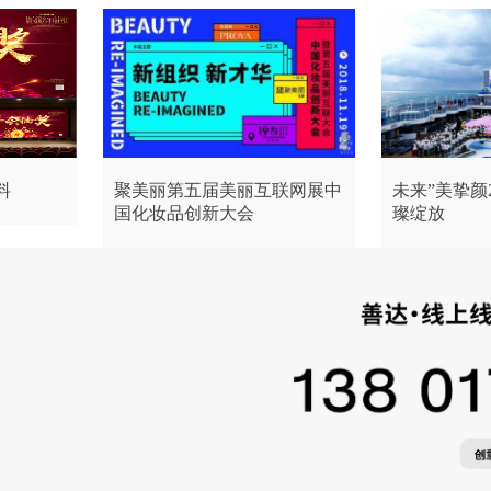
料
聚美丽第五届美丽互联网展中
未来”美挚颜
国化妆品创新大会
璨绽放