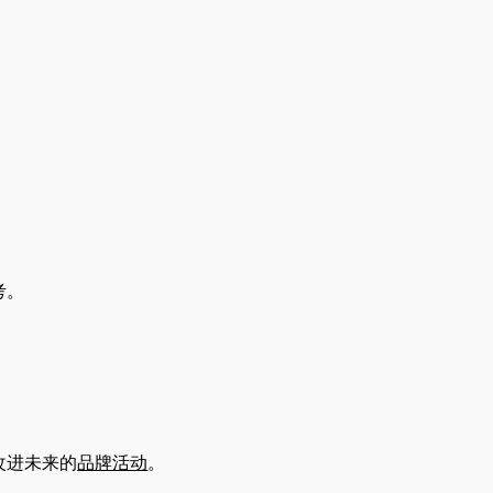
考。
。
改进未来的
品牌活动
。