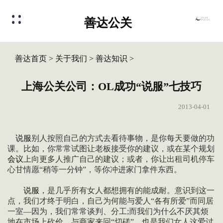
善达公关
善达首页
>
关于我们
>
善达知识
>
上海公关公司：OL成功“说服”七技巧
2013-04-01
说服
别人按照自己的方式去看待事物，是你每天要做的功
课。比如，你常常试图让老板接受你的建议，或在某个规划
会议
上向更多人推广自己的建议；或者，你让出租司机停车
心甘情愿“稍等一分钟”，等你冲进家门拿件东西。
说服
，是几乎所有女人都想拥有的能成耐。意识到这一
点，我们才终于明白，自己为何能与爱人“各有所爱”而同居
一室—因为，我们常常谈判、分工;而我们为什么不厌其烦
地在市场上砍价，与商家来回“切磋”，也是我们女人这爱讨