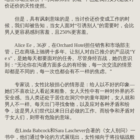
价还价的天性使然。
但是，具有讽刺意味的是，当讨价还价变成工作的时
候，我们却被告知，当女人面对“引诱别人”的需要时，会比
男人更容易感到害羞，且250%更害羞。
Alice Ee，36岁，在Orchard Hotel担任销售和市场部主
管，已在商场上驰骋十多年。让别人对自己推介的产品说“Y
e s”，是她每天都要面对的任务。尽管身经百战，她仍意识
到：“无论你在沟通方面多么的有经验，每一次交流的情景
却都是不同的，每一次也都会有不一样的焦虑。”
专家说，女性比较担心的情形是：给人以不好的印象—
她们不喜欢让人看起来粗鲁。女人天性中有一种对外界的不
安全感。当人类还处于居住在洞穴中的童年期时，女人就和
男人不一样。每天出门寻找食物，以及应对各种矛盾和纷
争，这是男人们世代以来日日必做的工作。而纷争和矛盾对
于女人们，则带有危险的意味。
在Linda Babcock和Sara Laschever合著的《女人别问》一
书中，他们通过争论的方式展现出，女性倾向于将拉锯战般