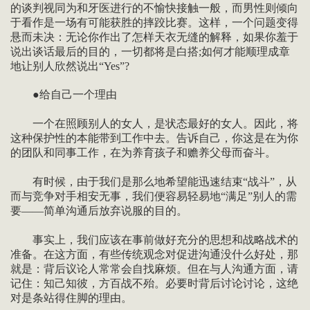
的谈判视同为和牙医进行的不愉快接触一般，而男性则倾向
于看作是一场有可能获胜的摔跤比赛。这样，一个问题变得
悬而未决：无论你作出了怎样天衣无缝的解释，如果你羞于
说出谈话最后的目的，一切都将是白搭;如何才能顺理成章
地让别人欣然说出“Yes”?
●给自己一个理由
一个在照顾别人的女人，是状态最好的女人。因此，将
这种保护性的本能带到工作中去。告诉自己，你这是在为你
的团队和同事工作，在为养育孩子和赡养父母而奋斗。
有时候，由于我们是那么地希望能迅速结束“战斗”，从
而与竞争对手相安无事，我们便容易轻易地“满足”别人的需
要——简单沟通后放弃说服的目的。
事实上，我们应该在事前做好充分的思想和战略战术的
准备。在这方面，有些传统观念对促进沟通没什么好处，那
就是：背后议论人常常会自找麻烦。但在与人沟通方面，请
记住：知己知彼，方百战不殆。必要时背后讨论讨论，这绝
对是条站得住脚的理由。