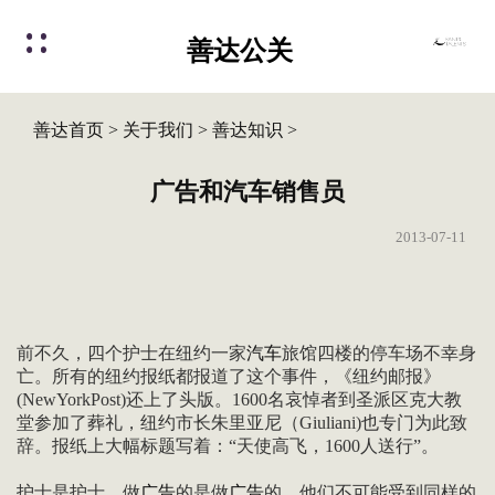
善达公关
善达首页
>
关于我们
>
善达知识
>
广告和汽车销售员
2013-07-11
前不久，四个护士在纽约一家
汽车
旅馆四楼的停车场不幸身
亡。所有的纽约报纸都报道了这个事件，《纽约邮报》
(NewYorkPost)还上了头版。1600名哀悼者到圣派区克大教
堂参加了葬礼，纽约市长朱里亚尼（Giuliani)也专门为此致
辞。报纸上大幅标题写着：“天使高飞，1600人送行”。
护士是护士。做
广告
的是做
广告
的，他们不可能受到同样的