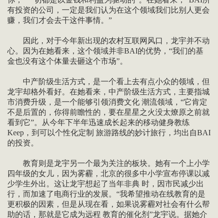
有投资的公司，一定是我们认为在这个领域我们比别人更会
赚，我们才会去干这件事情。”
因此，对于今年新出现的农村互联网风口，龙宇并不动
心。因为在她看来，这个领域并非BAI的优势，“我们的基
金也没有这个体量去砸这个市场”。
中产阶级生活方式，是一个看上去有点小众的领域，但
龙宇却格外看好。在她看来，中产阶级生活方式，主要指城
市消费升级，是一个能够引领消费文化 潮流领域，“它肯定
不是后置的，你得前瞻性的，要在星星之火没太燎原之前就
看到它”。从今年下半年迅速成长起来的移动健身教练
Keep，到可以个性化定制 旅游路线的妙计旅行，均出自BAI
的投资。
教育则是龙宇另一个最为关注的板块。她有一个上小学
四年级的女儿，因为雾霾，北京的很多中小学宣布停课以减
少学生外出。这让龙宇想起了当年非典 时，因市民减少出
行，而加速了电商行业的发展。“我希望推动在线教育的是
更积极的因素，但是从现在看，如果说雾霾对社会有什么帮
助的话，那就是它成为远程 教育的催化剂”龙宇说。据她介