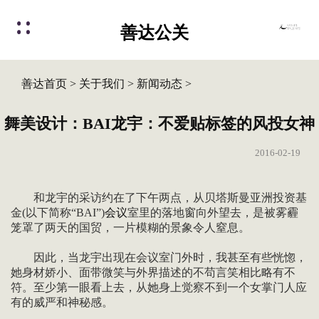
善达公关
善达首页
>
关于我们
>
新闻动态
>
舞美设计：BAI龙宇：不爱贴标签的风投女神
2016-02-19
和龙宇的采访约在了下午两点，从贝塔斯曼亚洲投资基
金(以下简称“BAI”)
会议
室里的落地窗向外望去，是被雾霾
笼罩了两天的国贸，一片模糊的景象令人窒息。
因此，当龙宇出现在会议室门外时，我甚至有些恍惚，
她身材娇小、面带微笑与外界描述的不苟言笑相比略有不
符。至少第一眼看上去，从她身上觉察不到一个女掌门人应
有的威严和神秘感。