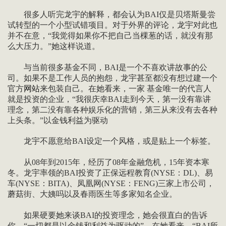
很多人听完龙宇的解释，都会认为BAI仅是贝塔斯曼尝
试转型的一个小型试错项目。对于外界的评论，龙宇对此也
并不在意，“我觉得如果你不把自己当棵葱的话，就没有那
么大压力。”她这样说道。
与当前很多基金不同，BAI是一个不喜欢讲故事的公
司。如果不是工作人员的抱怨，龙宇甚至都没有想过建一个
官方
网站
来包装自己。在她看来，一家 基金唯一的代言人
就是投资的企业，“我很庆幸BAI走到今天，第一没有靠讲
理念，第二没有靠各种娱乐化的营销，第三从来没有去各种
上头条。”以金钱利益为驱动
龙宇不愿意给BAI设定一个风格，或是贴上一个标签。
从08年到2015年，经历了08年金融危机，15年资本寒
冬。龙宇率领的BAI投资了正保远程教育(NYSE：DL)、易
车(NYSE：BITA)、凤凰网(NYSE：FENG)三家上市公司，
蘑菇街、大姨吗以及春雨医生等多家知名企业。
如果硬要她来谈BAI的投资理念，她会很直白的告诉
你，“一切都是以金钱和利益为驱动的”。在她看来，“BAI所