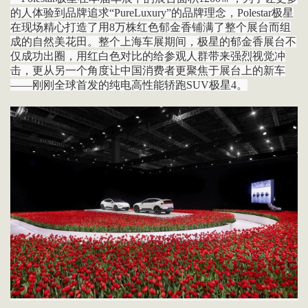
的人体验到品牌追求“PureLuxury”的品牌理念，Polestar极星
在现场精心打造了用8万株红色郁金香铺满了整个展台而组
成的自然美花田。整个上海车展期间，极星的郁金香展台不
仅成功出圈，用红白色对比的给参观人群带来强烈视觉冲
击，更从另一个角度让中国消费者更聚焦于展台上的新车
——刚刚全球首发的纯电高性能轿跑SUV极星4。