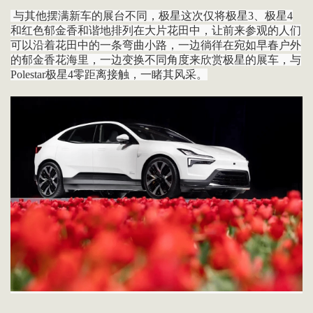
与其他摆满新车的展台不同，极星这次仅将极星3、极星4
和红色郁金香和谐地排列在大片花田中，让前来参观的人们
可以沿着花田中的一条弯曲小路，一边徜徉在宛如早春户外
的郁金香花海里，一边变换不同角度来欣赏极星的展车，与
Polestar极星4零距离接触，一睹其风采。