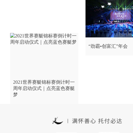
“劲霸•创富汇”年会
2021世界赛艇锦标赛倒计时一
周年启动仪式｜点亮蓝色赛艇
梦