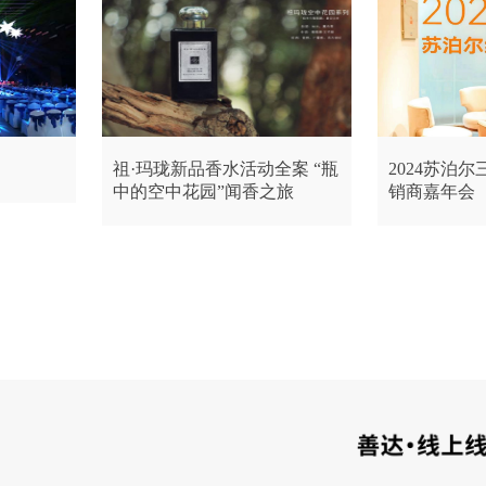
祖·玛珑新品香水活动全案 “瓶
2024苏泊
中的空中花园”闻香之旅
销商嘉年会