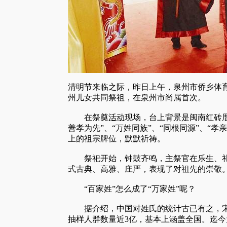
清明
节来临之际，昨日上午，泉州市侨乡体
州儿女共同
祭祖
，在泉州市尚属首次。
在祭奠
活动
现场，台上背景是闽南红砖
善孝为先”、“万姓同族”、“同根同源”、“
上的祖宗牌位，默默祈祷。
祭祀开始，钟鼓齐鸣，主祭官在乐生、礼生
式古典、高雅、庄严，表现了对祖先的崇敬
“百家姓”怎么成了“万家姓”呢？
据介绍，中国对姓氏的统计古已有之，宋
抽样人群数量近3亿，基本上涵盖全国。迄今为