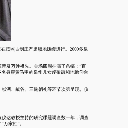
正在按照古制庄严肃穆地缓缓进行。2000多泉
五帝及万姓祖先。
会场
四周挂满了条幅：“百
00多名身穿黄马甲的泉州儿女虔敬谦和地瞻仰台
献酒、献谷、三鞠躬礼等环节次第呈现。仪
袁仪达教授
主持
的研究课题调查数十年，调查
“万家姓”。