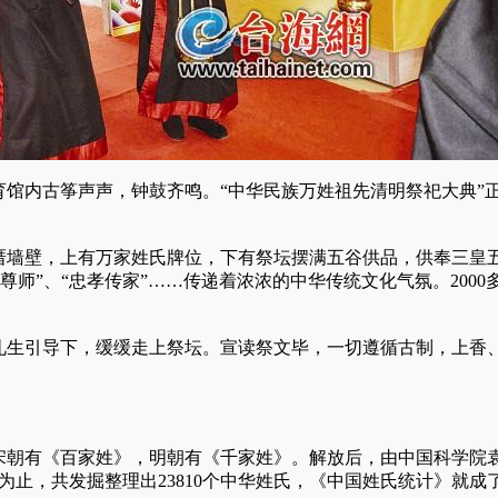
育馆内古筝声声，钟鼓齐鸣。“中华民族万姓祖先
清明
祭祀大典”
厝墙壁，上有万家姓氏牌位，下有祭坛摆满五谷供品，供奉三皇
孝亲尊师”、“忠孝传家”……传递着浓浓的中华传统文化气氛。20
引导下，缓缓走上祭坛。宣读祭文毕，一切遵循古制，上香、
。
朝有《百家姓》，明朝有《千家姓》。解放后，由中国科学院
止，共发掘整理出23810个中华姓氏，《中国姓氏统计》就成了